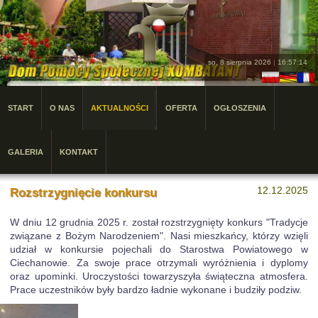
so, 8 sierpnia 2026
|
16:57:14
START
O NAS
AKTUALNOŚCI
OFERTA
OGŁOSZENIA
GALERIA
KONTAKT
12.12.2025
Rozstrzygnięcie konkursu
W dniu 12 grudnia 2025 r. został rozstrzygnięty konkurs "Tradycje
związane z Bożym Narodzeniem". Nasi mieszkańcy, którzy wzięli
udział w konkursie pojechali do
Starostwa Powiatowego w
Ciechanowie. Za swoje prace otrzymali wyróżnienia i dyplomy
oraz upominki. Uroczystości towarzyszyła świąteczna atmosfera.
Prace uczestników były bardzo ładnie wykonane i budziły podziw.