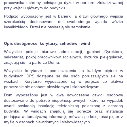
pracownika ochrony pełniącego dyżur w portierni zlokalizowanej
przy wejściu głównym do budynku.
Podjazd wyposażony jest w barierki, a drzwi głównego wejścia
szerokością dostosowane do swobodnego wjazdu wózka
inwalidzkiego. Drzwi nie otwierają się samoistnie.
Opis dostępności korytarzy, schodów i wind
Wszystkie pokoje biurowe administracji, gabinet Dyrektora,
sekretariat, pokój pracowników socjalnych, dyżurka pielęgniarek,
znajdują się na parterze Domu.
Wszystkie korytarze i pomieszczenia na każdym piętrze w
budynkach DPS dostępne są dla osób poruszających sie na
wózkach. Korytarze wyposażone są w poręcze co ułatwia
poruszanie się osobom niewidomym i słabowidzącym.
Dom wyposażony jest w dwa nowoczesne dźwigi osobowe
dostosowane do potrzeb niepełnosprawnych, które na wypadek
awarii posiadają instalację telefoniczną połączoną z ochroną
budynku. W windach znajdują się poręcze oraz instalacja
podająca automatyczną informację mówiącą o kolejności pięter z
myślą o osobach niewidomych i słabowidzących.