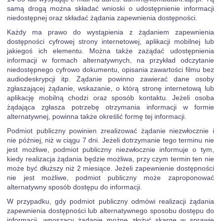
samą drogą można składać wnioski o udostępnienie informacji
niedostępnej oraz składać żądania zapewnienia dostępności.
Każdy ma prawo do wystąpienia z żądaniem zapewnienia
dostępności cyfrowej strony internetowej, aplikacji mobilnej lub
jakiegoś ich elementu. Można także zażądać udostępnienia
informacji w formach alternatywnych, na przykład odczytanie
niedostępnego cyfrowo dokumentu, opisania zawartości filmu bez
audiodeskrypcji itp. Żądanie powinno zawierać dane osoby
zgłaszającej żądanie, wskazanie, o którą stronę internetową lub
aplikację mobilną chodzi oraz sposób kontaktu. Jeżeli osoba
żądająca zgłasza potrzebę otrzymania informacji w formie
alternatywnej, powinna także określić formę tej informacji.
Podmiot publiczny powinien zrealizować żądanie niezwłocznie i
nie później, niż w ciągu 7 dni. Jeżeli dotrzymanie tego terminu nie
jest możliwe, podmiot publiczny niezwłocznie informuje o tym,
kiedy realizacja żądania będzie możliwa, przy czym termin ten nie
może być dłuższy niż 2 miesiące. Jeżeli zapewnienie dostępności
nie jest możliwe, podmiot publiczny może zaproponować
alternatywny sposób dostępu do informacji.
W przypadku, gdy podmiot publiczny odmówi realizacji żądania
zapewnienia dostępności lub alternatywnego sposobu dostępu do
informacji, wnoszący żądanie możne złożyć skargę w sprawie