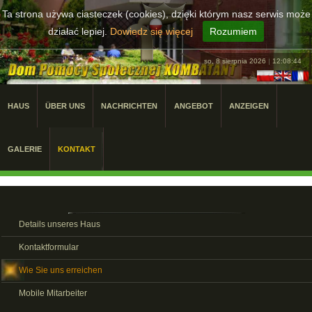
Ta strona używa ciasteczek (cookies), dzięki którym nasz serwis może
działać lepiej.
Dowiedz się więcej
Rozumiem
so, 8 sierpnia 2026
|
12:08:44
HAUS
ÜBER UNS
NACHRICHTEN
ANGEBOT
ANZEIGEN
GALERIE
KONTAKT
Details unseres Haus
Kontaktformular
Wie Sie uns erreichen
Mobile Mitarbeiter