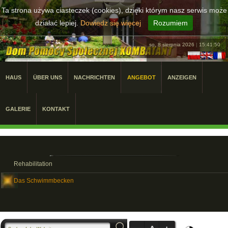
Ta strona używa ciasteczek (cookies), dzięki którym nasz serwis może
działać lepiej.
Dowiedz się więcej
Rozumiem
so, 8 sierpnia 2026
|
15:41:50
HAUS
ÜBER UNS
NACHRICHTEN
ANGEBOT
ANZEIGEN
GALERIE
KONTAKT
Rehabilitation
Das Schwimmbecken