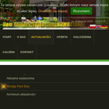
Ta strona używa ciasteczek (cookies), dzięki którym nasz serwis może
działać lepiej.
Dowiedz się więcej
Rozumiem
so, 8 sierpnia 2026
|
13:47:16
START
O NAS
AKTUALNOŚCI
OFERTA
OGŁOSZENIA
GALERIA
KONTAKT
Aktualne wydarzenia
Występ Pani Ewy
Archiwum aktualności