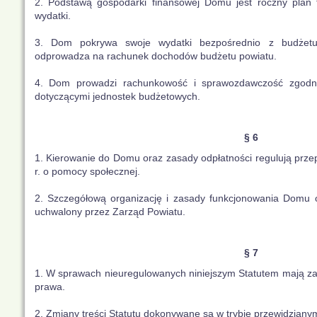
2. Podstawą gospodarki finansowej Domu jest roczny plan 
wydatki.
3. Dom pokrywa swoje wydatki bezpośrednio z budżet
odprowadza na rachunek dochodów budżetu powiatu.
4. Dom prowadzi rachunkowość i sprawozdawczość zgodni
dotyczącymi jednostek budżetowych.
§ 6
1. Kierowanie do Domu oraz zasady odpłatności regulują prze
r. o pomocy społecznej.
2. Szczegółową organizację i zasady funkcjonowania Domu 
uchwalony przez Zarząd Powiatu.
§ 7
1. W sprawach nieuregulowanych niniejszym Statutem mają za
prawa.
2. Zmiany treści Statutu dokonywane są w trybie przewidziany