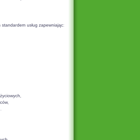
 standardem usług zapewniając:
życiowych,
ńców,
.
nych,