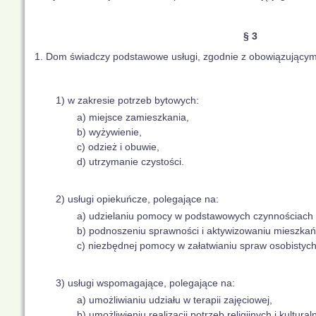
§ 3
1. Dom świadczy podstawowe usługi, zgodnie z obowiązującym
1) w zakresie potrzeb bytowych:
a) miejsce zamieszkania,
b) wyżywienie,
c) odzież i obuwie,
d) utrzymanie czystości.
2) usługi opiekuńcze, polegające na:
a) udzielaniu pomocy w podstawowych czynnościach 
b) podnoszeniu sprawności i aktywizowaniu mieszka
c) niezbędnej pomocy w załatwianiu spraw osobistych
3) usługi wspomagające, polegające na:
a) umożliwianiu udziału w terapii zajęciowej,
b) umożliwieniu realizacji potrzeb religijnych i kultural