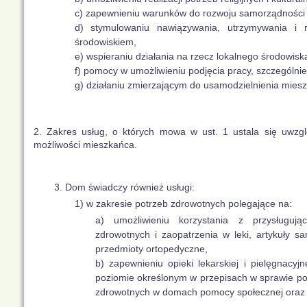
c) zapewnieniu warunków do rozwoju samorządności
d) stymulowaniu nawiązywania, utrzymywania i r
środowiskiem,
e) wspieraniu działania na rzecz lokalnego środowisk
f) pomocy w umożliwieniu podjęcia pracy, szczególnie
g) działaniu zmierzającym do usamodzielnienia miesz
2. Zakres usług, o których mowa w ust. 1 ustala się uwzglę
możliwości mieszkańca.
3. Dom świadczy również usługi:
1) w zakresie potrzeb zdrowotnych polegające na:
a) umożliwieniu korzystania z przysługuj
zdrowotnych i zaopatrzenia w leki, artykuły sa
przedmioty ortopedyczne,
b) zapewnieniu opieki lekarskiej i pielęgnacyjne
poziomie określonym w przepisach w sprawie p
zdrowotnych w domach pomocy społecznej oraz 