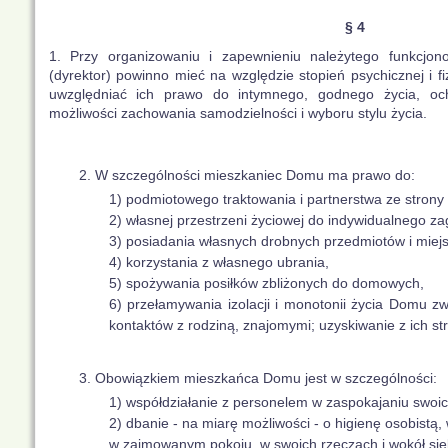
§ 4
1. Przy organizowaniu i zapewnieniu należytego funkcjo
(dyrektor) powinno mieć na względzie stopień psychicznej i 
uwzględniać ich prawo do intymnego, godnego życia, och
możliwości zachowania samodzielności i wyboru stylu życia.
2. W szczególności mieszkaniec Domu ma prawo do:
1) podmiotowego traktowania i partnerstwa ze strony
2) własnej przestrzeni życiowej do indywidualnego z
3) posiadania własnych drobnych przedmiotów i miej
4) korzystania z własnego ubrania,
5) spożywania posiłków zbliżonych do domowych,
6) przełamywania izolacji i monotonii życia Domu 
kontaktów z rodziną, znajomymi; uzyskiwanie z ich stro
3. Obowiązkiem mieszkańca Domu jest w szczególności:
1) współdziałanie z personelem w zaspokajaniu swoi
2) dbanie - na miarę możliwości - o higienę osobistą
w zajmowanym pokoju, w swoich rzeczach i wokół sie