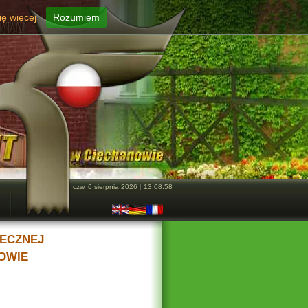
ę więcej
Rozumiem
czw, 6 sierpnia 2026
|
13:08:58
ECZNEJ
OWIE