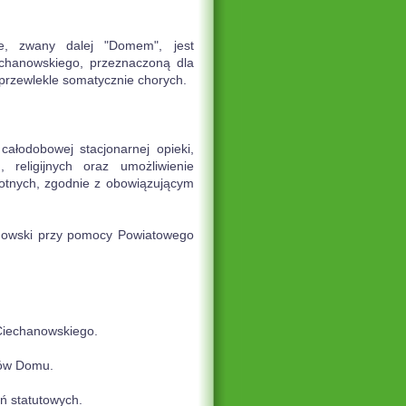
, zwany dalej "Domem", jest
echanowskiego, przeznaczoną dla
przewlekle somatycznie chorych.
ałodobowej stacjonarnej opieki,
 religijnych oraz umożliwienie
otnych, zgodnie z obowiązującym
anowski przy pomocy Powiatowego
Ciechanowskiego.
ków Domu.
ń statutowych.