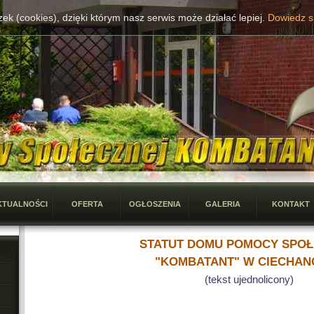
ek (cookies), dzięki którym nasz serwis może działać lepiej.
Dowiedz si
KTUALNOŚCI
OFERTA
OGŁOSZENIA
GALERIA
KONTAKT
STATUT DOMU POMOCY SPOŁ
"KOMBATANT" W CIECHAN
(tekst ujednolicony)