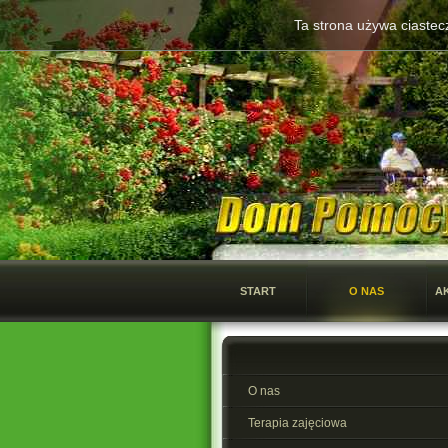
Ta strona używa ciastecz
START
O NAS
A
O nas
Terapia zajęciowa