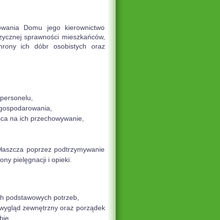
nowania Domu jego kierownictwo
fizycznej sprawności mieszkańców,
rony ich dóbr osobistych oraz
 personelu,
agospodarowania,
sca na ich przechowywanie,
zwłaszcza poprzez podtrzymywanie
ny pielęgnacji i opieki.
ch podstawowych potrzeb,
, wygląd zewnętrzny oraz porządek
bie,